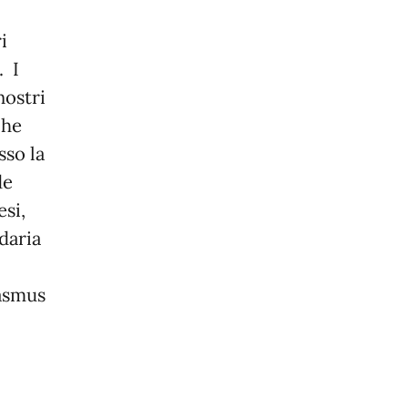
i
. I
nostri
che
sso la
de
esi,
daria
rasmus