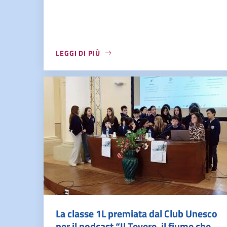
LEGGI DI PIÙ
La classe 1L premiata dal Club Unesco
per il podcast “Il Tevere, il fiume che