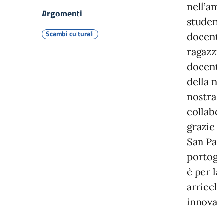
nell’a
Argomenti
studen
Scambi culturali
docent
ragazz
docent
della 
nostra
collab
grazie
San Pao
portog
è per 
arricc
innova