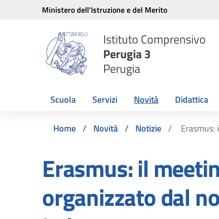
Vai ai contenuti
Vai al menu di navigazione
Vai al footer
Ministero dell'Istruzione e del Merito
Istituto Comprensivo
Perugia 3
Perugia
Scuola
Servizi
Novità
Didattica
Home
Novità
Notizie
Erasmus: i
Erasmus: il meeti
organizzato dal n