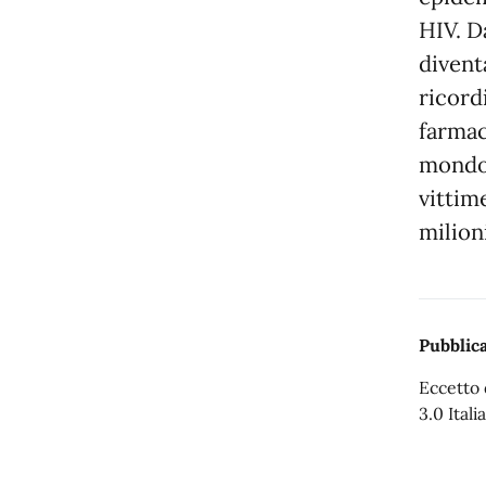
HIV. D
divent
ricord
farmac
mondo,
vittime
milion
Pubblica
Eccetto 
3.0 Italia