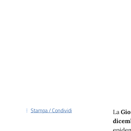
Stampa / Condividi
La
Gio
dicem
epidem