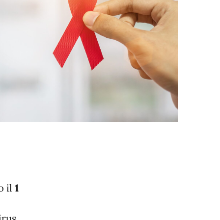
o il
1
irus