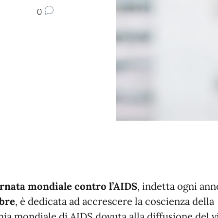
0
rnata mondiale contro l’AIDS
, indetta ogni ann
bre
, è dedicata ad accrescere la coscienza della
ia mondiale di AIDS dovuta alla diffusione del v