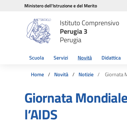
Vai ai contenuti
Vai al menu di navigazione
Vai al footer
Ministero dell'Istruzione e del Merito
Istituto Comprensivo
Perugia 3
Perugia
Scuola
Servizi
Novità
Didattica
Home
Novità
Notizie
Giornata 
Giornata Mondiale
l’AIDS