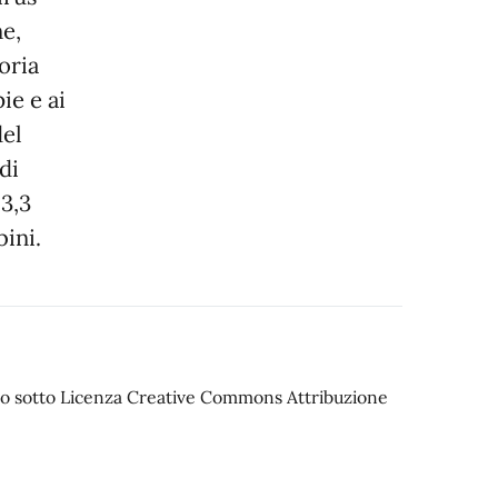
ne,
oria
ie e ai
del
di
 3,3
bini.
iato sotto Licenza Creative Commons Attribuzione