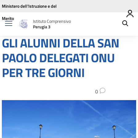
Vai ai contenuti
Vai al menu di navigazione
Vai al footer
Ministero dell'Istruzione e del
Merito
Istituto Comprensivo
Perugia 3
GLI ALUNNI DELLA SAN
PAOLO DELEGATI ONU
PER TRE GIORNI
0