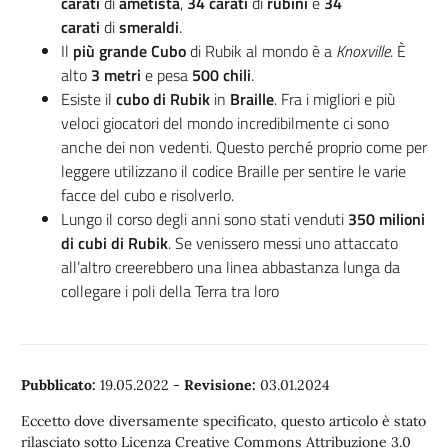
carati
di
ametista
,
34 carati
di
rubini
e
34
carati
di
smeraldi
.
Il
più grande Cubo
di Rubik al mondo è a
Knoxville
. È
alto
3 metri
e pesa
500 chili
.
Esiste il
cubo di Rubik
in
Braille
. Fra i migliori e più
veloci giocatori del mondo incredibilmente ci sono
anche dei non vedenti. Questo perché proprio come per
leggere utilizzano il codice Braille per sentire le varie
facce del cubo e risolverlo.
Lungo il corso degli anni sono stati venduti
350 milioni
di cubi di Rubik
. Se venissero messi uno attaccato
all’altro creerebbero una linea abbastanza lunga da
collegare i poli della Terra tra loro
Pubblicato:
19.05.2022
-
Revisione:
03.01.2024
Eccetto dove diversamente specificato, questo articolo è stato
rilasciato sotto Licenza Creative Commons Attribuzione 3.0