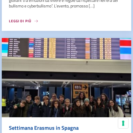
giovani: tra emozioni da vivere e regole da rispettare nell’era del
bullismo e cyberbullismo”. L’evento, promosso […]
LEGGI DI PIÙ
Settimana Erasmus in Spagna
Le