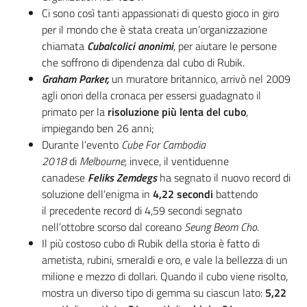
Ci sono così tanti appassionati di questo gioco in giro
per il mondo che è stata creata un’organizzazione
chiamata
Cubalcolici anonimi
, per aiutare le persone
che soffrono di dipendenza dal cubo di Rubik.
Graham Parker,
un muratore britannico, arrivò nel 2009
agli onori della cronaca per essersi guadagnato il
primato per la
risoluzione più lenta del cubo
,
impiegando ben 26 anni;
Durante l’evento
Cube For Cambodia
2018
di
Melbourne,
invece, il ventiduenne
canadese
Feliks Zemdegs
ha segnato il nuovo record di
soluzione dell’enigma in
4,22 secondi
battendo
il precedente record di 4,59 secondi segnato
nell’ottobre scorso dal coreano
Seung Beom Cho
.
Il più costoso cubo di Rubik della storia è fatto di
ametista, rubini, smeraldi e oro, e vale la bellezza di un
milione e mezzo di dollari. Quando il cubo viene risolto,
mostra un diverso tipo di gemma su ciascun lato:
5,22