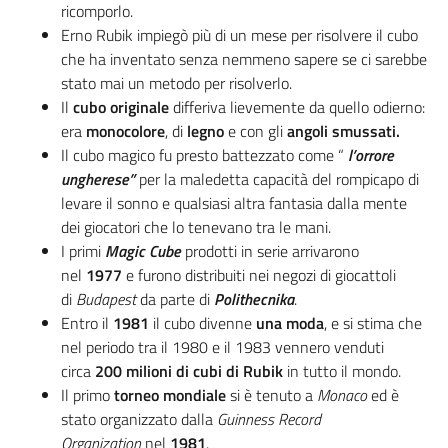
ricomporlo.
Erno Rubik impiegò più di un mese per risolvere il cubo
che ha inventato senza nemmeno sapere se ci sarebbe
stato mai un metodo per risolverlo.
Il
cubo originale
differiva lievemente da quello odierno:
era
monocolore
, di
legno
e con gli
angoli smussati.
Il cubo magico fu presto battezzato come “
l’
orrore
ungherese”
per la maledetta capacità del rompicapo di
levare il sonno e qualsiasi altra fantasia dalla mente
dei giocatori che lo tenevano tra le mani.
I primi
Magic Cube
prodotti in serie arrivarono
nel
1977
e furono distribuiti nei negozi di giocattoli
di
Budapest
da parte di
Polithecnika
.
Entro il
1981
il cubo divenne
una moda
, e si stima che
nel periodo tra il 1980 e il 1983 vennero venduti
circa
200 milioni di cubi di Rubik
in tutto il mondo.
Il primo
torneo mondiale
si è tenuto a
Monaco
ed è
stato organizzato dalla
Guinness Record
Organization
nel
1981
.