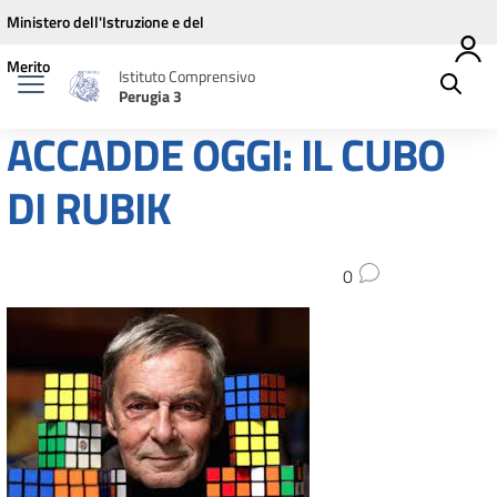
Vai ai contenuti
Vai al menu di navigazione
Vai al footer
Ministero dell'Istruzione e del
Merito
Istituto Comprensivo
Perugia 3
ACCADDE OGGI: IL CUBO
DI RUBIK
0