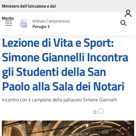
Vai ai contenuti
Vai al menu di navigazione
Vai al footer
Ministero dell'Istruzione e del
Merito
Istituto Comprensivo
Perugia 3
Lezione di Vita e Sport:
Simone Giannelli Incontra
gli Studenti della San
Paolo alla Sala dei Notari
Incontro con il campione della pallavolo Simone Giannelli
0