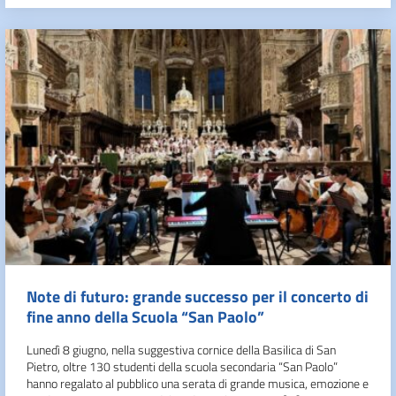
Note di futuro: grande successo per il concerto di
fine anno della Scuola “San Paolo”
Lunedì 8 giugno, nella suggestiva cornice della Basilica di San
Pietro, oltre 130 studenti della scuola secondaria “San Paolo”
hanno regalato al pubblico una serata di grande musica, emozione e