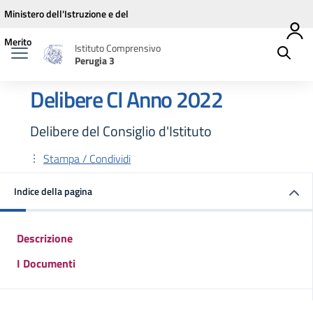
Vai ai contenuti
Vai al menu di navigazione
Vai al footer
Ministero dell'Istruzione e del
Merito
Istituto Comprensivo
Perugia 3
Delibere CI Anno 2022
Delibere del Consiglio d'Istituto
Stampa / Condividi
Indice della pagina
Descrizione
I Documenti