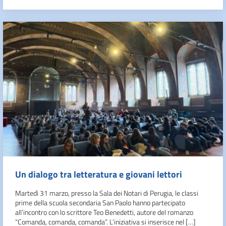
Un dialogo tra letteratura e giovani lettori
Martedì 31 marzo, presso la Sala dei Notari di Perugia, le classi
prime della scuola secondaria San Paolo hanno partecipato
all’incontro con lo scrittore Teo Benedetti, autore del romanzo
“Comanda, comanda, comanda”. L’iniziativa si inserisce nel […]