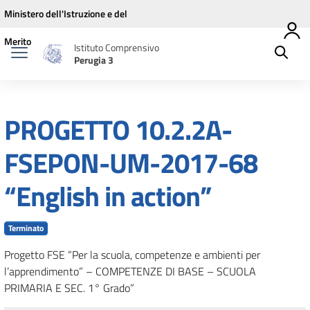
Vai ai contenuti
Vai al menu di navigazione
Vai al footer
Ministero dell'Istruzione e del
Merito
Istituto Comprensivo
Perugia 3
PROGETTO 10.2.2A-
FSEPON-UM-2017-68
“English in action”
Terminato
Progetto FSE “Per la scuola, competenze e ambienti per
l’apprendimento” – COMPETENZE DI BASE – SCUOLA
PRIMARIA E SEC. 1° Grado”