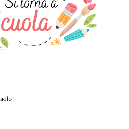
aolo”