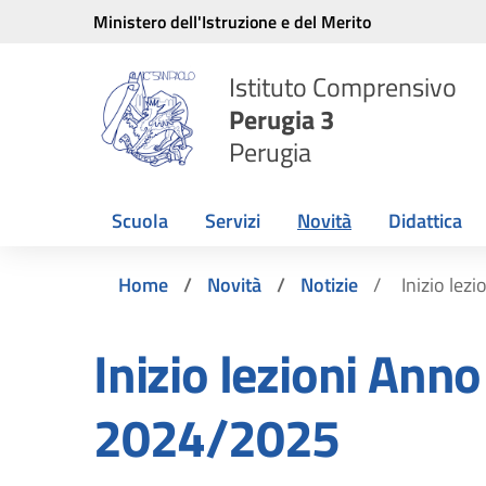
Vai ai contenuti
Vai al menu di navigazione
Vai al footer
Ministero dell'Istruzione e del Merito
Istituto Comprensivo
Perugia 3
Perugia
Scuola
Servizi
Novità
Didattica
Home
Novità
Notizie
Inizio lez
Inizio lezioni Anno
2024/2025