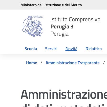
Vai ai contenuti
Vai al menu di navigazione
Vai al footer
Ministero dell'Istruzione e del Merito
Istituto Comprensivo
Perugia 3
Perugia
Scuola
Servizi
Novità
Didattica
Home
Amministrazione Trasparente
Amministrazione