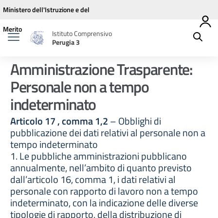
Vai ai contenuti
Vai al menu di navigazione
Vai al footer
Ministero dell'Istruzione e del
Merito
Istituto Comprensivo
Perugia 3
Amministrazione Trasparente:
Personale non a tempo
indeterminato
Articolo 17 , comma 1,2
– Obblighi di
pubblicazione dei dati relativi al personale non a
tempo indeterminato
1. Le pubbliche amministrazioni pubblicano
annualmente, nell’ambito di quanto previsto
dall’articolo 16, comma 1, i dati relativi al
personale con rapporto di lavoro non a tempo
indeterminato, con la indicazione delle diverse
tipologie di rapporto, della distribuzione di