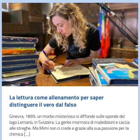
La lettura come allenamento per saper
distinguere il vero dal falso
Ginevra, 1895: un morbo misterioso si diffonde sulle sponde del
lago Lemano, in Svizzera. La gente mormora di maledizioni e caccia
alle streghe. Ma Mimi non ci crede e grazie alla sua passione per la
chimica […]