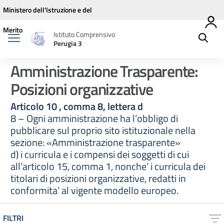
Vai ai contenuti
Vai al menu di navigazione
Vai al footer
Ministero dell'Istruzione e del
Merito
Istituto Comprensivo
Perugia 3
Amministrazione Trasparente:
Posizioni organizzative
Articolo 10 , comma 8, lettera d
8 – Ogni amministrazione ha l’obbligo di
pubblicare sul proprio sito istituzionale nella
sezione: «Amministrazione trasparente»
d) i curricula e i compensi dei soggetti di cui
all’articolo 15, comma 1, nonche’ i curricula dei
titolari di posizioni organizzative, redatti in
conformita’ al vigente modello europeo.
FILTRI