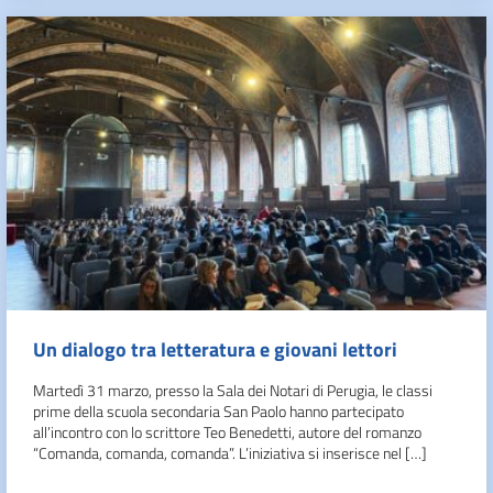
Un dialogo tra letteratura e giovani lettori
Martedì 31 marzo, presso la Sala dei Notari di Perugia, le classi
prime della scuola secondaria San Paolo hanno partecipato
all’incontro con lo scrittore Teo Benedetti, autore del romanzo
“Comanda, comanda, comanda”. L’iniziativa si inserisce nel […]