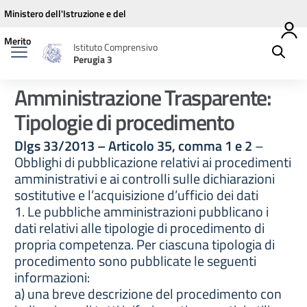
Vai ai contenuti
Vai al menu di navigazione
Vai al footer
Ministero dell'Istruzione e del
Merito
Istituto Comprensivo
Perugia 3
Amministrazione Trasparente:
Tipologie di procedimento
Dlgs 33/2013 – Articolo 35, comma 1 e 2
–
Obblighi di pubblicazione relativi ai procedimenti
amministrativi e ai controlli sulle dichiarazioni
sostitutive e l’acquisizione d’ufficio dei dati
1. Le pubbliche amministrazioni pubblicano i
dati relativi alle tipologie di procedimento di
propria competenza. Per ciascuna tipologia di
procedimento sono pubblicate le seguenti
informazioni:
a) una breve descrizione del procedimento con