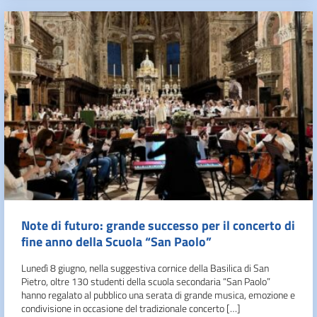
Note di futuro: grande successo per il concerto di
fine anno della Scuola “San Paolo”
Lunedì 8 giugno, nella suggestiva cornice della Basilica di San
Pietro, oltre 130 studenti della scuola secondaria “San Paolo”
hanno regalato al pubblico una serata di grande musica, emozione e
condivisione in occasione del tradizionale concerto […]