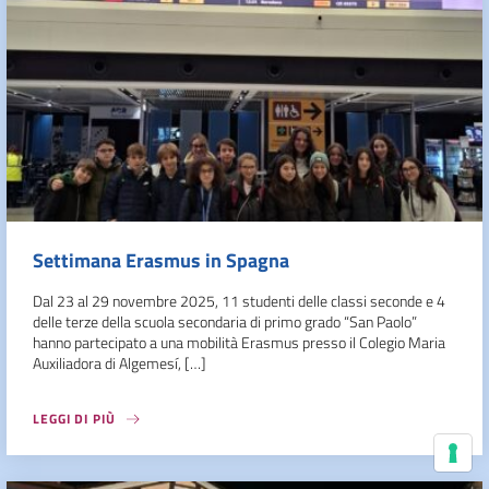
Settimana Erasmus in Spagna
Dal 23 al 29 novembre 2025, 11 studenti delle classi seconde e 4
delle terze della scuola secondaria di primo grado “San Paolo”
hanno partecipato a una mobilità Erasmus presso il Colegio Maria
Auxiliadora di Algemesí, […]
LEGGI DI PIÙ
Le