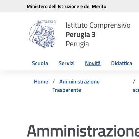
Vai ai contenuti
Vai al menu di navigazione
Vai al footer
Ministero dell'Istruzione e del Merito
Istituto Comprensivo
Perugia 3
Perugia
Scuola
Servizi
Novità
Didattica
Home
Amministrazione
Trasparente
sc
Amministrazione