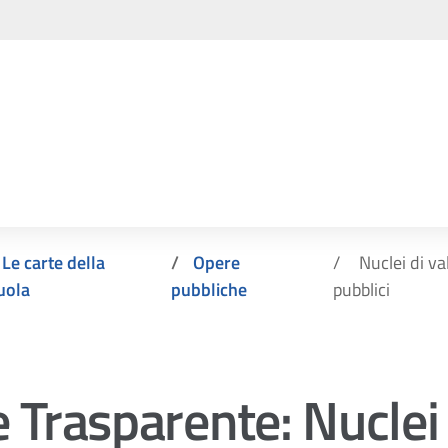
Le carte della
Opere
Nuclei di va
uola
pubbliche
pubblici
 Trasparente:
Nuclei