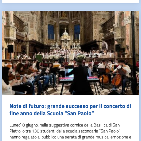
Note di futuro: grande successo per il concerto di
fine anno della Scuola “San Paolo”
Lunedì 8 giugno, nella suggestiva cornice della Basilica di San
Pietro, oltre 130 studenti della scuola secondaria “San Paolo”
hanno regalato al pubblico una serata di grande musica, emozione e