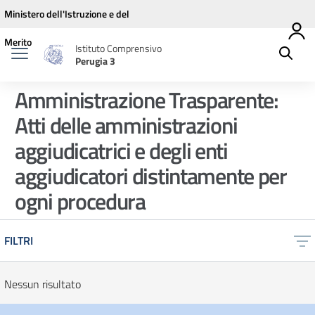
Vai ai contenuti
Vai al menu di navigazione
Vai al footer
Ministero dell'Istruzione e del
Merito
Istituto Comprensivo
Perugia 3
Amministrazione Trasparente:
Atti delle amministrazioni
aggiudicatrici e degli enti
aggiudicatori distintamente per
ogni procedura
FILTRI
Nessun risultato