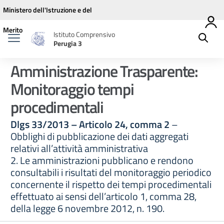
Vai ai contenuti
Vai al menu di navigazione
Vai al footer
Ministero dell'Istruzione e del
Merito
Istituto Comprensivo
Perugia 3
Amministrazione Trasparente:
Monitoraggio tempi
procedimentali
Dlgs 33/2013 – Articolo 24, comma 2
–
Obblighi di pubblicazione dei dati aggregati
relativi all’attività amministrativa
2. Le amministrazioni pubblicano e rendono
consultabili i risultati del monitoraggio periodico
concernente il rispetto dei tempi procedimentali
effettuato ai sensi dell’articolo 1, comma 28,
della legge 6 novembre 2012, n. 190.