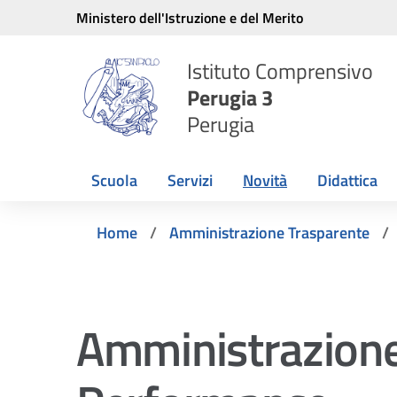
Vai ai contenuti
Vai al menu di navigazione
Vai al footer
Ministero dell'Istruzione e del Merito
Istituto Comprensivo
Perugia 3
Perugia
Scuola
Servizi
Novità
Didattica
Home
Amministrazione Trasparente
Amministrazione