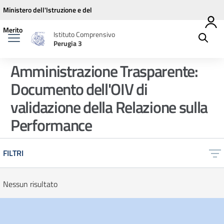
Vai ai contenuti
Vai al menu di navigazione
Vai al footer
Ministero dell'Istruzione e del
Merito
Istituto Comprensivo
Perugia 3
Amministrazione Trasparente:
Documento dell'OIV di
validazione della Relazione sulla
Performance
FILTRI
Nessun risultato