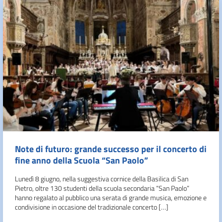
Note di futuro: grande successo per il concerto di
fine anno della Scuola “San Paolo”
Lunedì 8 giugno, nella suggestiva cornice della Basilica di San
Pietro, oltre 130 studenti della scuola secondaria “San Paolo”
hanno regalato al pubblico una serata di grande musica, emozione e
condivisione in occasione del tradizionale concerto […]