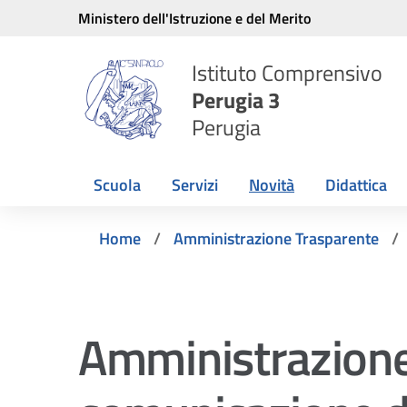
Vai ai contenuti
Vai al menu di navigazione
Vai al footer
Ministero dell'Istruzione e del Merito
Istituto Comprensivo
Perugia 3
Perugia
Scuola
Servizi
Novità
Didattica
Home
Amministrazione Trasparente
Amministrazione