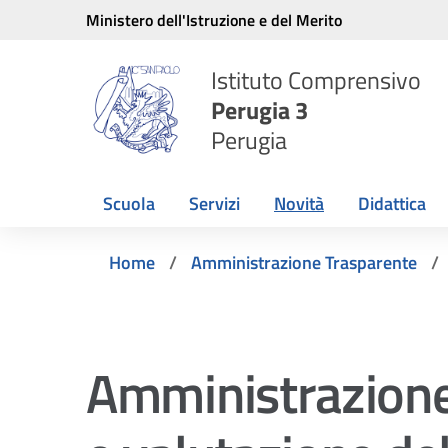
Vai ai contenuti
Vai al menu di navigazione
Vai al footer
Ministero dell'Istruzione e del Merito
Istituto Comprensivo
Perugia 3
Perugia
Scuola
Servizi
Novità
Didattica
Home
Amministrazione Trasparente
Amministrazione