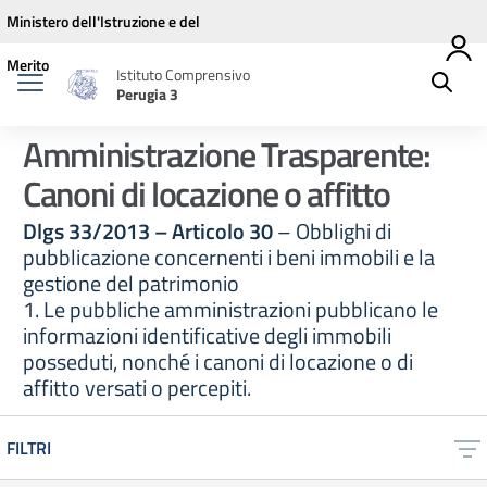
Vai ai contenuti
Vai al menu di navigazione
Vai al footer
Ministero dell'Istruzione e del
Merito
Istituto Comprensivo
Perugia 3
Amministrazione Trasparente:
Canoni di locazione o affitto
Dlgs 33/2013 – Articolo 30
– Obblighi di
pubblicazione concernenti i beni immobili e la
gestione del patrimonio
1. Le pubbliche amministrazioni pubblicano le
informazioni identificative degli immobili
posseduti, nonché i canoni di locazione o di
affitto versati o percepiti.
FILTRI