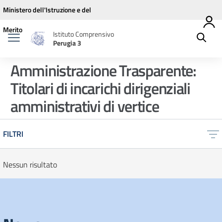
Vai ai contenuti
Vai al menu di navigazione
Vai al footer
Ministero dell'Istruzione e del
Merito
Istituto Comprensivo
Perugia 3
Amministrazione Trasparente:
Titolari di incarichi dirigenziali
amministrativi di vertice
FILTRI
Nessun risultato