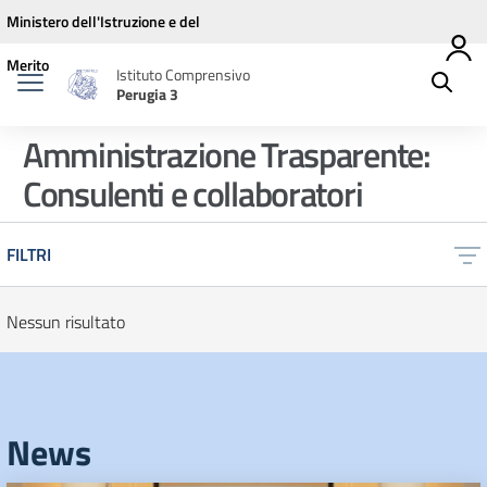
Vai ai contenuti
Vai al menu di navigazione
Vai al footer
Ministero dell'Istruzione e del
Merito
Istituto Comprensivo
Perugia 3
Amministrazione Trasparente:
Consulenti e collaboratori
FILTRI
Nessun risultato
News